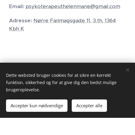
Email:
psykoterapeuthelenmarie@gmail.com
Adresse:
Nørre Farimagsgade 11, 3.th, 1364
Kbh K
Dette websted bruger cookies for at sikre en korrekt
funktion, sikkerhed og for at give dig den bedst mulige
brugeroplevelse.
Billeder leveret af
Pexels
Accepter kun nødvendige
Accepter alle
Cookies
© 2025 Helen Marie – Psykoterapeut MPF