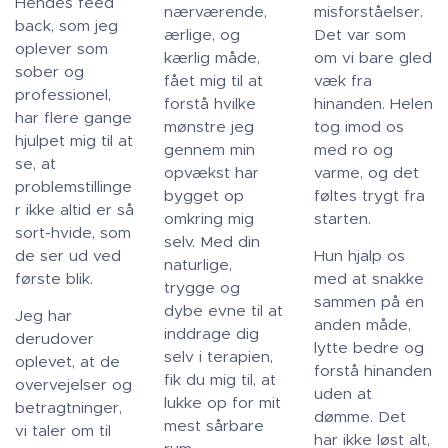
Hendes feed
nærværende,
misforståelser.
back, som jeg
ærlige, og
Det var som
oplever som
kærlig måde,
om vi bare gled
sober og
fået mig til at
væk fra
professionel,
forstå hvilke
hinanden. Helen
har flere gange
mønstre jeg
tog imod os
hjulpet mig til at
gennem min
med ro og
se, at
opvækst har
varme, og det
problemstillinge
bygget op
føltes trygt fra
r ikke altid er så
omkring mig
starten.
sort-hvide, som
selv. Med din
de ser ud ved
Hun hjalp os
naturlige,
første blik.
med at snakke
trygge og
sammen på en
dybe evne til at
Jeg har
anden måde,
inddrage dig
derudover
lytte bedre og
selv i terapien,
oplevet, at de
forstå hinanden
fik du mig til, at
overvejelser og
uden at
lukke op for mit
betragtninger,
dømme. Det
mest sårbare
vi taler om til
har ikke løst alt,