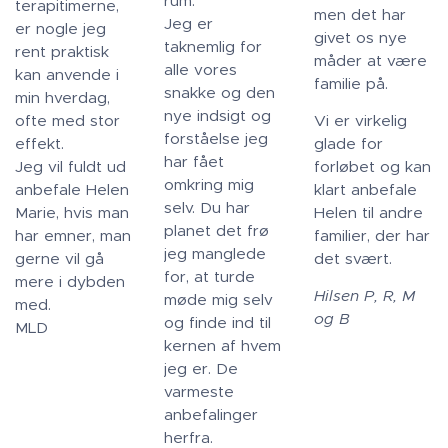
rum.
terapitimerne,
men det har
Jeg er
er nogle jeg
givet os nye
taknemlig for
rent praktisk
måder at være
alle vores
kan anvende i
familie på.
snakke og den
min hverdag,
nye indsigt og
ofte med stor
Vi er virkelig
forståelse jeg
effekt.
glade for
har fået
Jeg vil fuldt ud
forløbet og kan
omkring mig
anbefale Helen
klart anbefale
selv. Du har
Marie, hvis man
Helen til andre
planet det frø
har emner, man
familier, der har
jeg manglede
gerne vil gå
det svært.
for, at turde
mere i dybden
Hilsen P, R, M
møde mig selv
med.
og B
og finde ind til
MLD
kernen af hvem
jeg er. De
varmeste
anbefalinger
herfra.